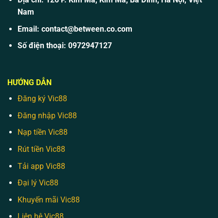
Nam
Email:
contact@between.co.com
Số điện thoại:
0972947127
HƯỚNG DẪN
Đăng ký Vic88
Đăng nhập Vic88
Nạp tiền Vic88
Rút tiền Vic88
Tải app Vic88
Đại lý Vic88
Khuyến mãi Vic88
Liên hệ Vic88