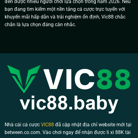
đến được nhiều người chơi lựa chọn trong năm 2026.
Nếu
bạn đang tìm kiếm một nền tảng cá cược trực tuyến với
khuyến mãi hấp dẫn và trải nghiệm ổn định, Vic88 chắc
chắn là lựa chọn đáng cân nhắc.
Nhà cái cá cược
VIC88
đã cập nhật địa chỉ website mới tại
between.co.com. Vào chơi ngay để nhận được lì xì 88K tài