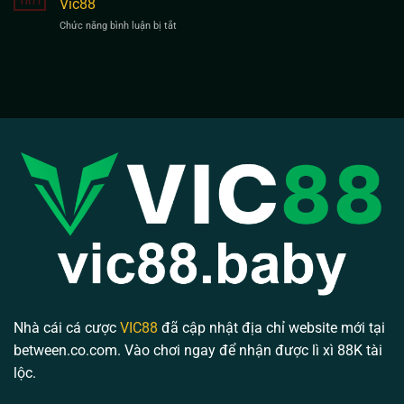
Làm
Th11
Vic88
Lệ
Siêu
Chức năng bình luận bị tắt
ở
Cược
Hấp
Bắn
Bóng
Dẫn
Cá
Đá
Rùa
–
Xanh
Hướng
–
Dẫn
Trò
Cơ
Chơi
Bản
Giải
Cho
Trí
Người
Hấp
Mới
Dẫn
Tại
Vic88
Nhà cái cá cược
VIC88
đã cập nhật địa chỉ website mới tại
between.co.com. Vào chơi ngay để nhận được lì xì 88K tài
lộc.