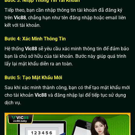
Bước 3: Nhập Thông Tin Tài Khoản
Tiếp theo, bạn cần nhập thông tin tài khoản đã đăng ký
trên
Vic88
, chẳng hạn như tên đăng nhập hoặc email liên
kết với tài khoản.
Bước 4: Xác Minh Thông Tin
Hệ thống
Vic88
sẽ yêu cầu xác minh thông tin để đảm bảo
bạn là chủ sở hữu của tài khoản. Bước này giúp quá trình
lấy lại mật khẩu
diễn ra an toàn.
Bước 5: Tạo Mật Khẩu Mới
Sau khi xác minh thành công, bạn có thể tạo mật khẩu mới
cho tài khoản
Vic88
và đăng nhập lại để tiếp tục sử dụng
dịch vụ.