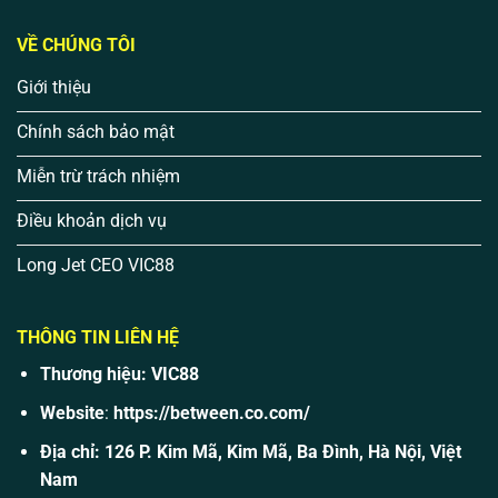
VỀ CHÚNG TÔI
Giới thiệu
Chính sách bảo mật
Miễn trừ trách nhiệm
Điều khoản dịch vụ
Long Jet CEO VIC88
THÔNG TIN LIÊN HỆ
Thương hiệu: VIC88
Website
:
https://between.co.com/
Địa chỉ:
126 P. Kim Mã, Kim Mã, Ba Đình, Hà Nội, Việt
Nam