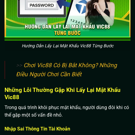
Hướng Dẫn Lấy Lại Mật Khẩu Vic88 Từng Bước
>>
Chơi Vic88 Có Bị Bắt Không? Những
Điều Người Chơi Cần Biết
Những Lỗi Thường Gặp Khi Lấy Lại Mật Khẩu
Vic88
Trong quá trình khôi phục mật khẩu, người dùng đôi khi có
thể gặp một số vấn đề nhỏ.
Nhập Sai Thông Tin Tài Khoản