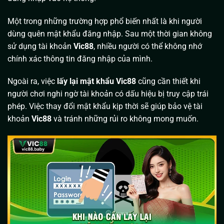
Một trong những trường hợp phổ biến nhất là khi người
dùng quên mật khẩu đăng nhập. Sau một thời gian không
sử dụng tài khoản
Vic88
, nhiều người có thể không nhớ
chính xác thông tin đăng nhập của mình.
Ngoài ra, việc
lấy lại mật khẩu Vic88
cũng cần thiết khi
người chơi nghi ngờ tài khoản có dấu hiệu bị truy cập trái
phép. Việc thay đổi mật khẩu kịp thời sẽ giúp bảo vệ tài
khoản
Vic88
và tránh những rủi ro không mong muốn.